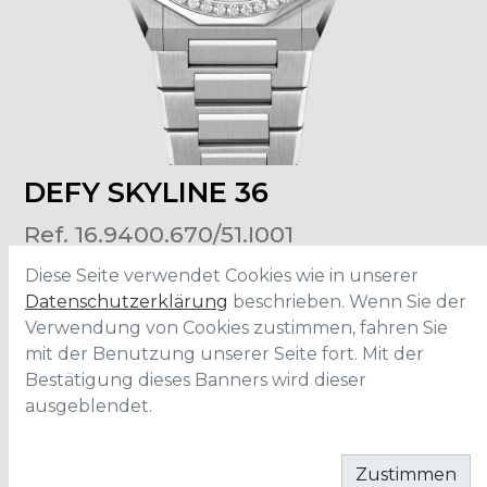
DEFY SKYLINE 36
Ref. 16.9400.670/51.I001
Diese Seite verwendet Cookies wie in unserer
Grösse
:
36mm
Datenschutzerklärung
beschrieben. Wenn Sie der
Material
:
Edelstahl
Verwendung von Cookies zustimmen, fahren Sie
Wasserdichtigkeit
:
10 ATM
mit der Benutzung unserer Seite fort. Mit der
Bestätigung dieses Banners wird dieser
ausgeblendet.
IN DEN WARENKORB
Zustimmen