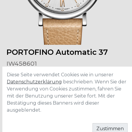
PORTOFINO Automatic 37
IW458601
Diese Seite verwendet Cookies wie in unserer
Grösse
:
37mm
Datenschutzerklärung
beschrieben. Wenn Sie der
Material
:
Edelstahl
Verwendung von Cookies zustimmen, fahren Sie
Armband
:
Kalbsleder
Wasserdichtigkeit
:
5 ATM
mit der Benutzung unserer Seite fort. Mit der
Bestätigung dieses Banners wird dieser
ausgeblendet.
IN DEN WARENKORB
Zustimmen